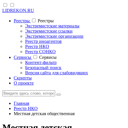
LIDREKON.RU
Реестры
Реестры
Экстремистские материалы
Экстремистские ссылки
Экстремистские организации
Реестр иноагентов
Реестр НКО
Реестр СОНКО
Cервисы
Cервисы
Контент-фильтр
Безопасный поиск
Версия сайта для слабовидящих
Скрипты
О проекте
Главная
Реестр НКО
Местная детская общественная
Местная детская