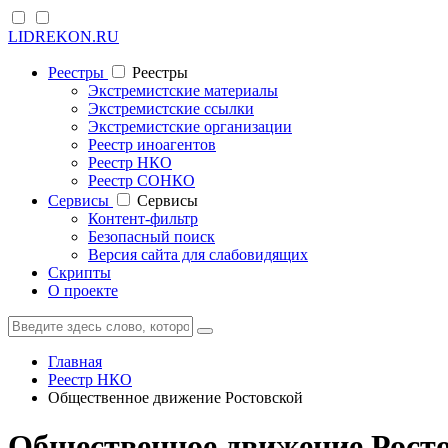
LIDREKON.RU
Реестры
Реестры
Экстремистские материалы
Экстремистские ссылки
Экстремистские организации
Реестр иноагентов
Реестр НКО
Реестр СОНКО
Cервисы
Cервисы
Контент-фильтр
Безопасный поиск
Версия сайта для слабовидящих
Скрипты
О проекте
Главная
Реестр НКО
Общественное движение Ростовской
Общественное движение Росто