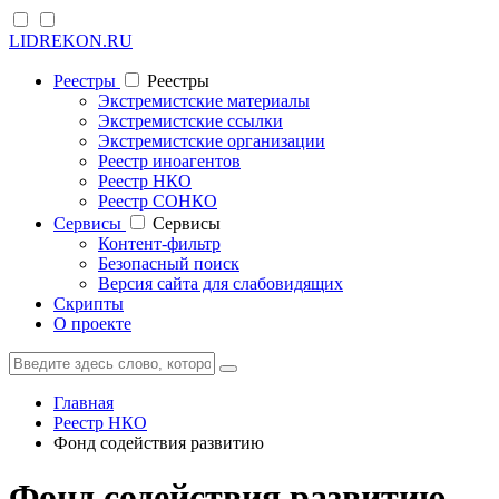
LIDREKON.RU
Реестры
Реестры
Экстремистские материалы
Экстремистские ссылки
Экстремистские организации
Реестр иноагентов
Реестр НКО
Реестр СОНКО
Cервисы
Cервисы
Контент-фильтр
Безопасный поиск
Версия сайта для слабовидящих
Скрипты
О проекте
Главная
Реестр НКО
Фонд содействия развитию
Фонд содействия развитию