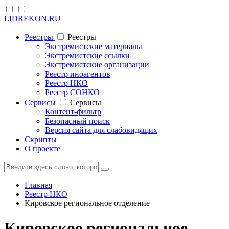
LIDREKON.RU
Реестры
Реестры
Экстремистские материалы
Экстремистские ссылки
Экстремистские организации
Реестр иноагентов
Реестр НКО
Реестр СОНКО
Cервисы
Cервисы
Контент-фильтр
Безопасный поиск
Версия сайта для слабовидящих
Скрипты
О проекте
Главная
Реестр НКО
Кировское региональное отделение
Кировское региональное