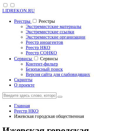
LIDREKON.RU
Реестры
Реестры
Экстремистские материалы
Экстремистские ссылки
Экстремистские организации
Реестр иноагентов
Реестр НКО
Реестр СОНКО
Cервисы
Cервисы
Контент-фильтр
Безопасный поиск
Версия сайта для слабовидящих
Скрипты
О проекте
Главная
Реестр НКО
Ижевская городская общественная
Ижевская городская