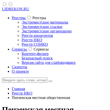
LIDREKON.RU
Реестры
Реестры
Экстремистские материалы
Экстремистские ссылки
Экстремистские организации
Реестр иноагентов
Реестр НКО
Реестр СОНКО
Cервисы
Cервисы
Контент-фильтр
Безопасный поиск
Версия сайта для слабовидящих
Скрипты
О проекте
Главная
Реестр НКО
Пензенская местная общественная
Пензенская местная