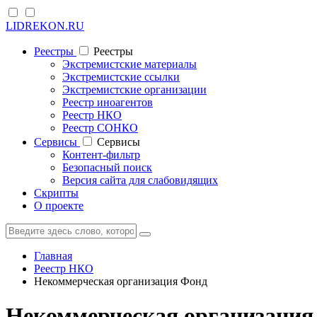
LIDREKON.RU
Реестры
Реестры
Экстремистские материалы
Экстремистские ссылки
Экстремистские организации
Реестр иноагентов
Реестр НКО
Реестр СОНКО
Cервисы
Cервисы
Контент-фильтр
Безопасный поиск
Версия сайта для слабовидящих
Скрипты
О проекте
Главная
Реестр НКО
Некоммерческая организация Фонд
Некоммерческая организация 