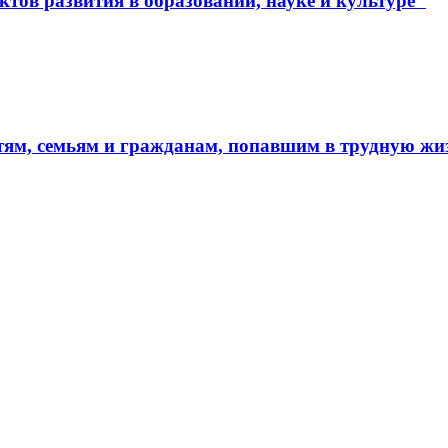
тов развития в образовании, науке и культуре"
тям, семьям и гражданам, попавшим в трудную ж