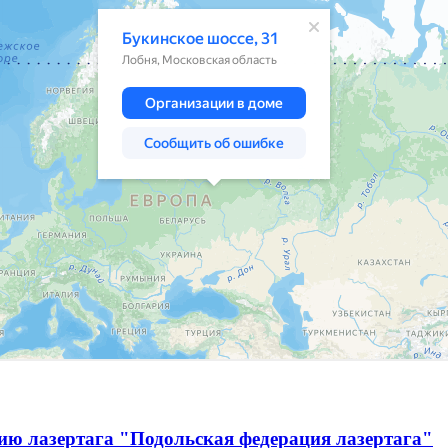
ию лазертага "Подольская федерация лазертага"