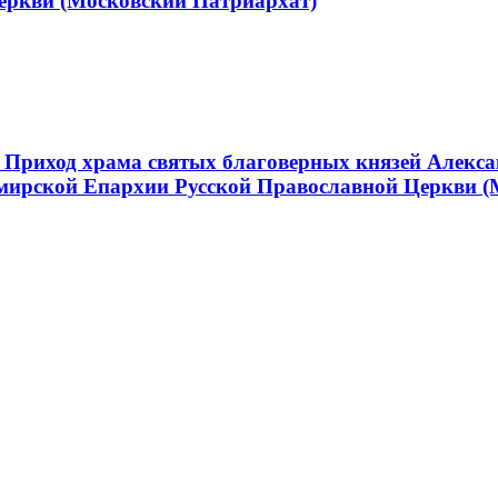
еркви (Московский Патриархат)
 Приход храма святых благоверных князей Алекса
мирской Епархии Русской Православной Церкви (