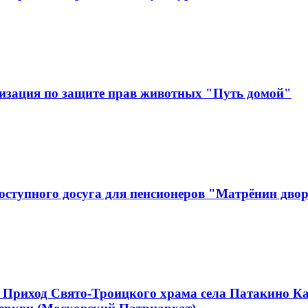
изация по защите прав животных "Путь домой"
оступного досуга для пенсионеров "Матрёнин дво
 Приход Свято-Троицкого храма села Патакино К