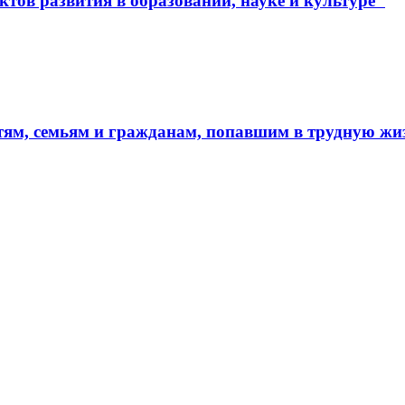
тов развития в образовании, науке и культуре"
тям, семьям и гражданам, попавшим в трудную ж