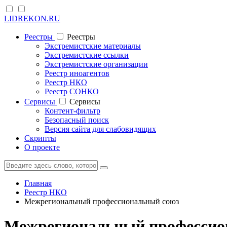
LIDREKON.RU
Реестры
Реестры
Экстремистские материалы
Экстремистские ссылки
Экстремистские организации
Реестр иноагентов
Реестр НКО
Реестр СОНКО
Cервисы
Cервисы
Контент-фильтр
Безопасный поиск
Версия сайта для слабовидящих
Скрипты
О проекте
Главная
Реестр НКО
Межрегиональный профессиональный союз
Межрегиональный профессион