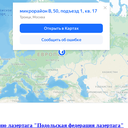
ию лазертага "Подольская федерация лазертага"