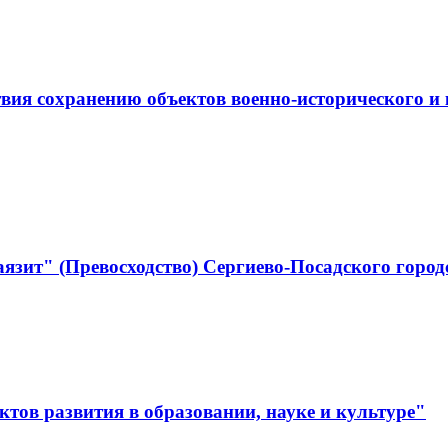
ствия сохранению объектов военно-историческо
язит" (Превосходство) Сергиево-Посадского город
тов развития в образовании, науке и культуре"