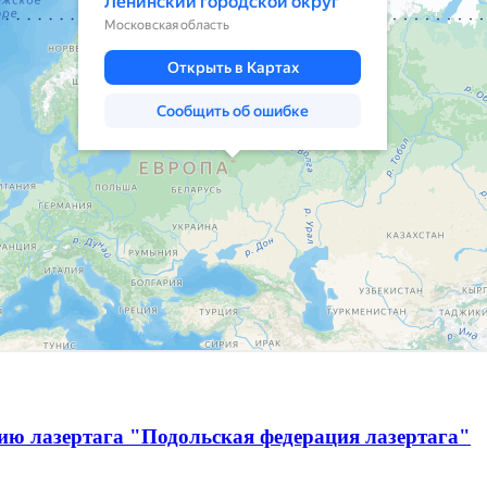
ию лазертага "Подольская федерация лазертага"