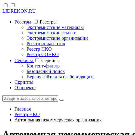
LIDREKON.RU
Реестры
Реестры
Экстремистские материалы
Экстремистские ссылки
Экстремистские организации
Реестр иноагентов
Реестр НКО
Реестр СОНКО
Cервисы
Cервисы
Контент-фильтр
Безопасный поиск
Версия сайта для слабовидящих
Скрипты
О проекте
Главная
Реестр НКО
Автономная некоммерческая организация
Автономная некоммерческая о