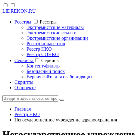
LIDREKON.RU
Реестры
Реестры
Экстремистские материалы
Экстремистские ссылки
Экстремистские организации
Реестр иноагентов
Реестр НКО
Реестр СОНКО
Cервисы
Cервисы
Контент-фильтр
Безопасный поиск
Версия сайта для слабовидящих
Скрипты
О проекте
Главная
Реестр НКО
Негосударственное учреждение здравоохранения
Негосударственное учреждени