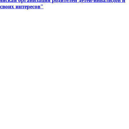
ийская организация родителей детей-инвалидов и
своих интересов"