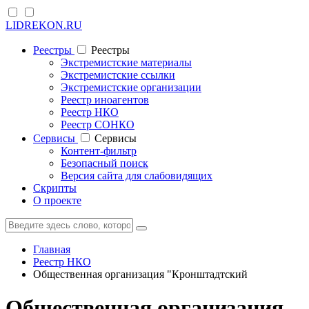
LIDREKON.RU
Реестры
Реестры
Экстремистские материалы
Экстремистские ссылки
Экстремистские организации
Реестр иноагентов
Реестр НКО
Реестр СОНКО
Cервисы
Cервисы
Контент-фильтр
Безопасный поиск
Версия сайта для слабовидящих
Скрипты
О проекте
Главная
Реестр НКО
Общественная организация "Кронштадтский
Общественная организация