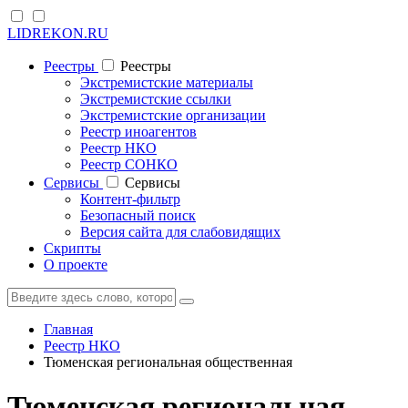
LIDREKON.RU
Реестры
Реестры
Экстремистские материалы
Экстремистские ссылки
Экстремистские организации
Реестр иноагентов
Реестр НКО
Реестр СОНКО
Cервисы
Cервисы
Контент-фильтр
Безопасный поиск
Версия сайта для слабовидящих
Скрипты
О проекте
Главная
Реестр НКО
Тюменская региональная общественная
Тюменская региональная