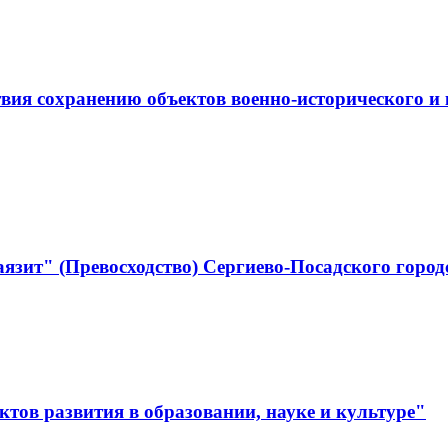
ствия сохранению объектов военно-историческо
язит" (Превосходство) Сергиево-Посадского город
тов развития в образовании, науке и культуре"