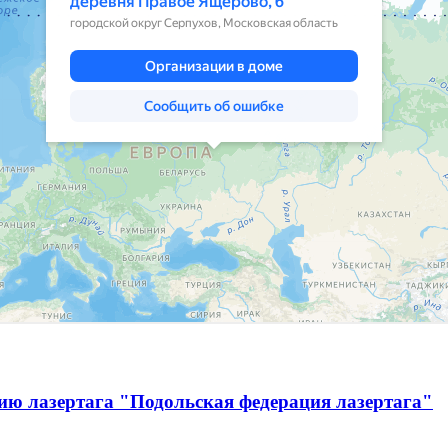
ию лазертага "Подольская федерация лазертага"