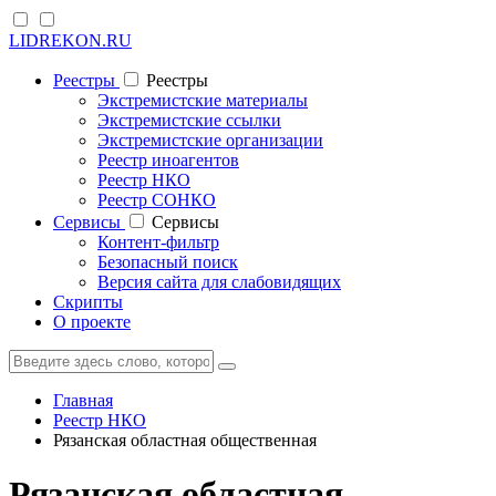
LIDREKON.RU
Реестры
Реестры
Экстремистские материалы
Экстремистские ссылки
Экстремистские организации
Реестр иноагентов
Реестр НКО
Реестр СОНКО
Cервисы
Cервисы
Контент-фильтр
Безопасный поиск
Версия сайта для слабовидящих
Скрипты
О проекте
Главная
Реестр НКО
Рязанская областная общественная
Рязанская областная