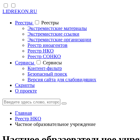
LIDREKON.RU
Реестры
Реестры
Экстремистские материалы
Экстремистские ссылки
Экстремистские организации
Реестр иноагентов
Реестр НКО
Реестр СОНКО
Cервисы
Cервисы
Контент-фильтр
Безопасный поиск
Версия сайта для слабовидящих
Скрипты
О проекте
Главная
Реестр НКО
Частное образовательное учреждение
Частное образовательное уч