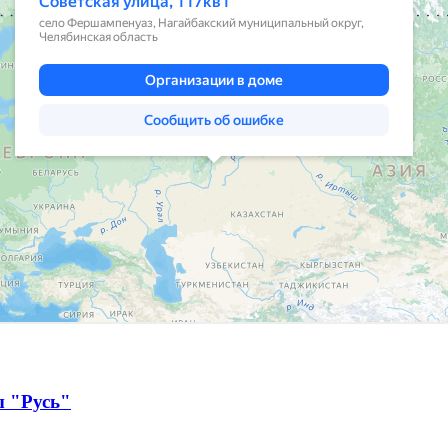
ы "Русь"