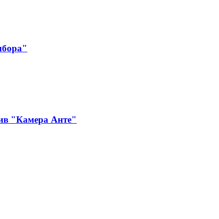
ыбора"
ив "Камера Анте"