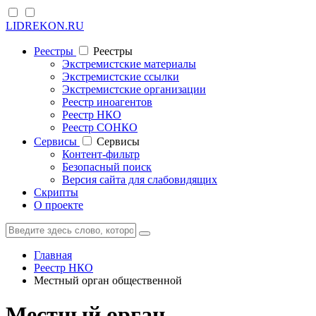
LIDREKON.RU
Реестры
Реестры
Экстремистские материалы
Экстремистские ссылки
Экстремистские организации
Реестр иноагентов
Реестр НКО
Реестр СОНКО
Cервисы
Cервисы
Контент-фильтр
Безопасный поиск
Версия сайта для слабовидящих
Скрипты
О проекте
Главная
Реестр НКО
Местный орган общественной
Местный орган