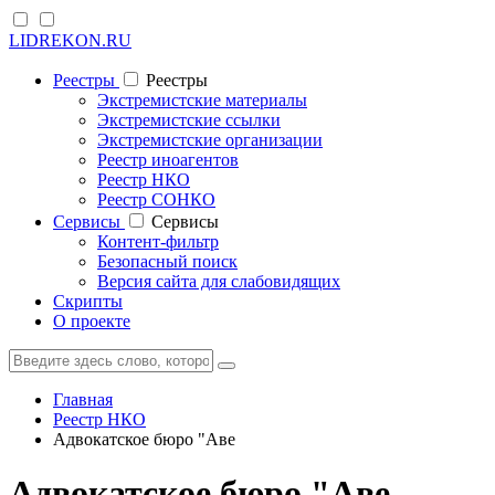
LIDREKON.RU
Реестры
Реестры
Экстремистские материалы
Экстремистские ссылки
Экстремистские организации
Реестр иноагентов
Реестр НКО
Реестр СОНКО
Cервисы
Cервисы
Контент-фильтр
Безопасный поиск
Версия сайта для слабовидящих
Скрипты
О проекте
Главная
Реестр НКО
Адвокатское бюро "Аве
Адвокатское бюро "Аве