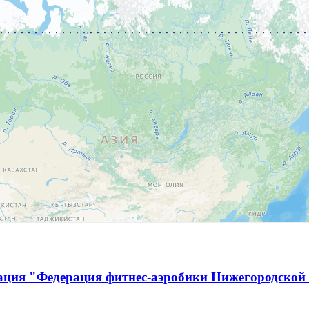
ация "Федерация фитнес-аэробики Нижегородской