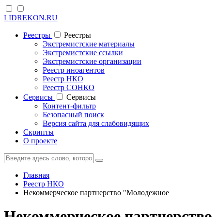
LIDREKON.RU
Реестры
Реестры
Экстремистские материалы
Экстремистские ссылки
Экстремистские организации
Реестр иноагентов
Реестр НКО
Реестр СОНКО
Cервисы
Cервисы
Контент-фильтр
Безопасный поиск
Версия сайта для слабовидящих
Скрипты
О проекте
Главная
Реестр НКО
Некоммерческое партнерство "Молодежное
Некоммерческое партнерство 