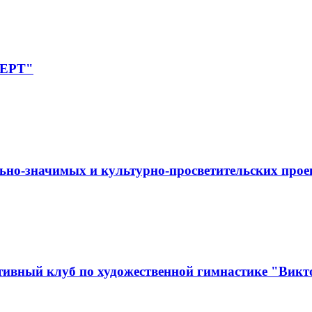
ПЕРТ"
ьно-значимых и культурно-просветительских прое
ивный клуб по художественной гимнастике "Викт