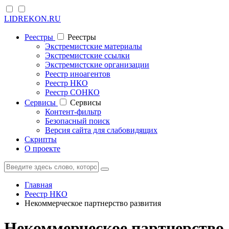
LIDREKON.RU
Реестры
Реестры
Экстремистские материалы
Экстремистские ссылки
Экстремистские организации
Реестр иноагентов
Реестр НКО
Реестр СОНКО
Cервисы
Cервисы
Контент-фильтр
Безопасный поиск
Версия сайта для слабовидящих
Скрипты
О проекте
Главная
Реестр НКО
Некоммерческое партнерство развития
Некоммерческое партнерство