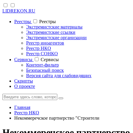
LIDREKON.RU
Реестры
Реестры
Экстремистские материалы
Экстремистские ссылки
Экстремистские организации
Реестр иноагентов
Реестр НКО
Реестр СОНКО
Cервисы
Cервисы
Контент-фильтр
Безопасный поиск
Версия сайта для слабовидящих
Скрипты
О проекте
Главная
Реестр НКО
Некоммеречское партнерство "Строители
Некоммеречское партнерство