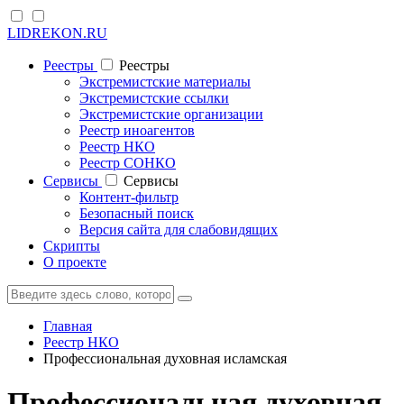
LIDREKON.RU
Реестры
Реестры
Экстремистские материалы
Экстремистские ссылки
Экстремистские организации
Реестр иноагентов
Реестр НКО
Реестр СОНКО
Cервисы
Cервисы
Контент-фильтр
Безопасный поиск
Версия сайта для слабовидящих
Скрипты
О проекте
Главная
Реестр НКО
Профессиональная духовная исламская
Профессиональная духовная