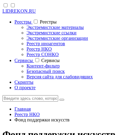
LIDREKON.RU
Реестры
Реестры
Экстремистские материалы
Экстремистские ссылки
Экстремистские организации
Реестр иноагентов
Реестр НКО
Реестр СОНКО
Cервисы
Cервисы
Контент-фильтр
Безопасный поиск
Версия сайта для слабовидящих
Скрипты
О проекте
Главная
Реестр НКО
Фонд поддержки искусств
Фонд поддержки искусств