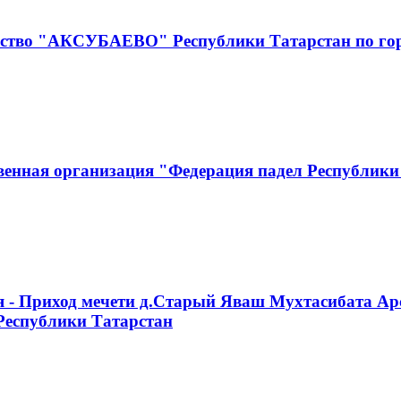
чество "АКСУБАЕВО" Республики Татарстан по г
венная организация "Федерация падел Республики
я - Приход мечети д.Старый Яваш Мухтасибата Ар
Республики Татарстан