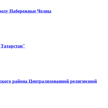
ороду Набережные Челны
 Татарстан"
ского района Централизованной религиозной