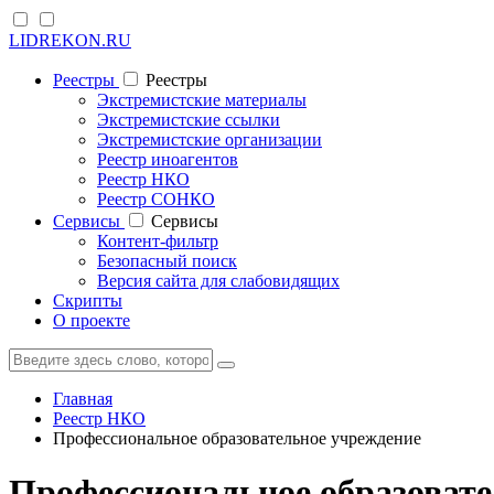
LIDREKON.RU
Реестры
Реестры
Экстремистские материалы
Экстремистские ссылки
Экстремистские организации
Реестр иноагентов
Реестр НКО
Реестр СОНКО
Cервисы
Cервисы
Контент-фильтр
Безопасный поиск
Версия сайта для слабовидящих
Скрипты
О проекте
Главная
Реестр НКО
Профессиональное образовательное учреждение
Профессиональное образоват