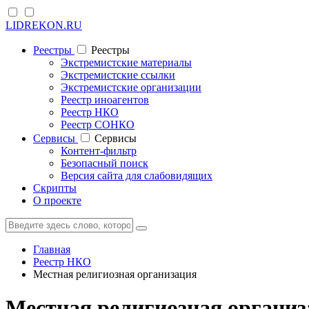
LIDREKON.RU
Реестры
Реестры
Экстремистские материалы
Экстремистские ссылки
Экстремистские организации
Реестр иноагентов
Реестр НКО
Реестр СОНКО
Cервисы
Cервисы
Контент-фильтр
Безопасный поиск
Версия сайта для слабовидящих
Скрипты
О проекте
Главная
Реестр НКО
Местная религиозная организация
Местная религиозная организ