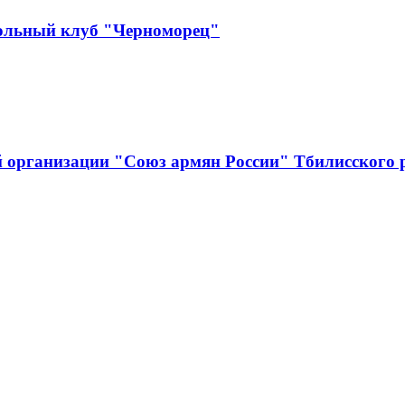
ольный клуб "Черноморец"
й организации "Союз армян России" Тбилисского 