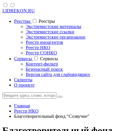
LIDREKON.RU
Реестры
Реестры
Экстремистские материалы
Экстремистские ссылки
Экстремистские организации
Реестр иноагентов
Реестр НКО
Реестр СОНКО
Cервисы
Cервисы
Контент-фильтр
Безопасный поиск
Версия сайта для слабовидящих
Скрипты
О проекте
Главная
Реестр НКО
Благотворительный фонд "Созвучие"
Благотворительный фонд