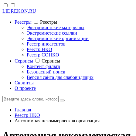
LIDREKON.RU
Реестры
Реестры
Экстремистские материалы
Экстремистские ссылки
Экстремистские организации
Реестр иноагентов
Реестр НКО
Реестр СОНКО
Cервисы
Cервисы
Контент-фильтр
Безопасный поиск
Версия сайта для слабовидящих
Скрипты
О проекте
Главная
Реестр НКО
Автономная некоммерческая органзация
Автономная некоммерческая