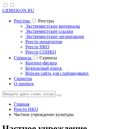
LIDREKON.RU
Реестры
Реестры
Экстремистские материалы
Экстремистские ссылки
Экстремистские организации
Реестр иноагентов
Реестр НКО
Реестр СОНКО
Cервисы
Cервисы
Контент-фильтр
Безопасный поиск
Версия сайта для слабовидящих
Скрипты
О проекте
Главная
Реестр НКО
Частное учреждение культуры
Частное учреждение