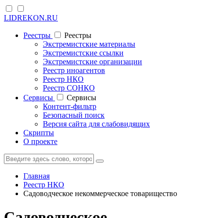
LIDREKON.RU
Реестры
Реестры
Экстремистские материалы
Экстремистские ссылки
Экстремистские организации
Реестр иноагентов
Реестр НКО
Реестр СОНКО
Cервисы
Cервисы
Контент-фильтр
Безопасный поиск
Версия сайта для слабовидящих
Скрипты
О проекте
Главная
Реестр НКО
Садоводческое некоммерческое товарищество
Садоводческое