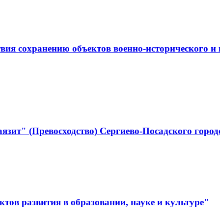
ствия сохранению объектов военно-историческо
язит" (Превосходство) Сергиево-Посадского город
тов развития в образовании, науке и культуре"