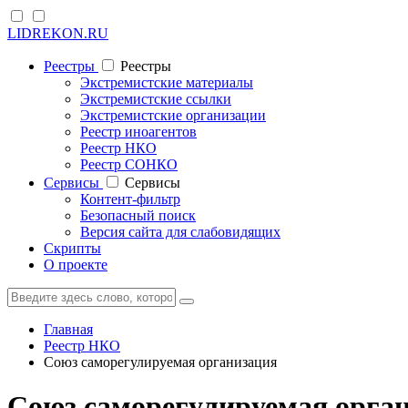
LIDREKON.RU
Реестры
Реестры
Экстремистские материалы
Экстремистские ссылки
Экстремистские организации
Реестр иноагентов
Реестр НКО
Реестр СОНКО
Cервисы
Cервисы
Контент-фильтр
Безопасный поиск
Версия сайта для слабовидящих
Скрипты
О проекте
Главная
Реестр НКО
Союз саморегулируемая организация
Союз саморегулируемая орга