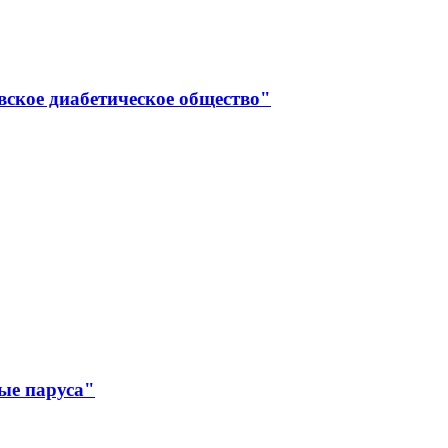
вское диабетическое общество"
ые паруса"