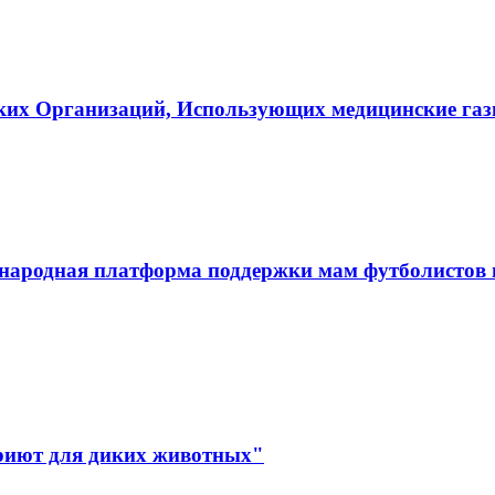
ких Организаций, Использующих медицинские га
ародная платформа поддержки мам футболистов и
иют для диких животных"