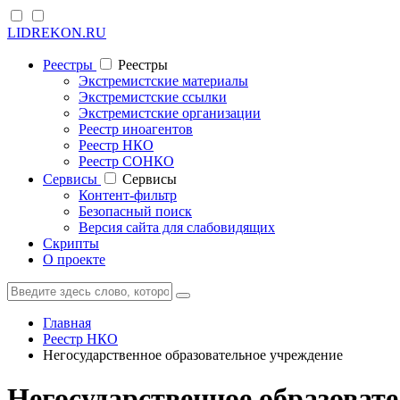
LIDREKON.RU
Реестры
Реестры
Экстремистские материалы
Экстремистские ссылки
Экстремистские организации
Реестр иноагентов
Реестр НКО
Реестр СОНКО
Cервисы
Cервисы
Контент-фильтр
Безопасный поиск
Версия сайта для слабовидящих
Скрипты
О проекте
Главная
Реестр НКО
Негосударственное образовательное учреждение
Негосударственное образоват