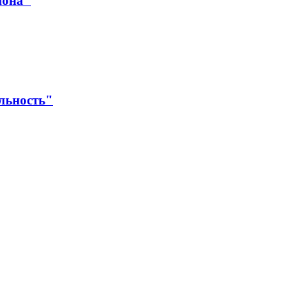
йона"
льность"