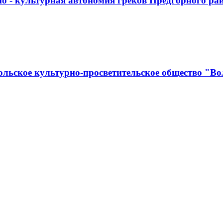
о - культурная автономия греков Предгорного ра
льское культурно-просветительское общество "Во