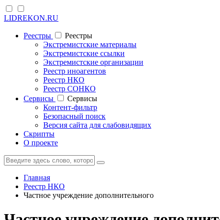
LIDREKON.RU
Реестры
Реестры
Экстремистские материалы
Экстремистские ссылки
Экстремистские организации
Реестр иноагентов
Реестр НКО
Реестр СОНКО
Cервисы
Cервисы
Контент-фильтр
Безопасный поиск
Версия сайта для слабовидящих
Скрипты
О проекте
Главная
Реестр НКО
Частное учреждение дополнительного
Частное учреждение дополни