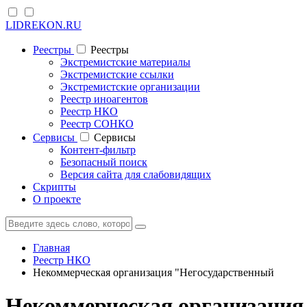
LIDREKON.RU
Реестры
Реестры
Экстремистские материалы
Экстремистские ссылки
Экстремистские организации
Реестр иноагентов
Реестр НКО
Реестр СОНКО
Cервисы
Cервисы
Контент-фильтр
Безопасный поиск
Версия сайта для слабовидящих
Скрипты
О проекте
Главная
Реестр НКО
Некоммерческая организация "Негосударственный
Некоммерческая организация