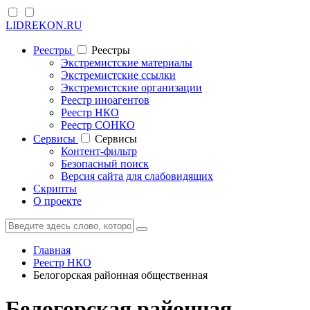
LIDREKON.RU
Реестры
Реестры
Экстремистские материалы
Экстремистские ссылки
Экстремистские организации
Реестр иноагентов
Реестр НКО
Реестр СОНКО
Cервисы
Cервисы
Контент-фильтр
Безопасный поиск
Версия сайта для слабовидящих
Скрипты
О проекте
Главная
Реестр НКО
Белогорская районная общественная
Белогорская районная