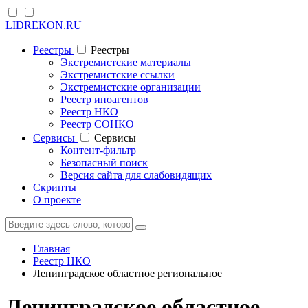
LIDREKON.RU
Реестры
Реестры
Экстремистские материалы
Экстремистские ссылки
Экстремистские организации
Реестр иноагентов
Реестр НКО
Реестр СОНКО
Cервисы
Cервисы
Контент-фильтр
Безопасный поиск
Версия сайта для слабовидящих
Скрипты
О проекте
Главная
Реестр НКО
Ленинградское областное региональное
Ленинградское областное