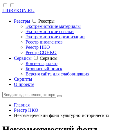
LIDREKON.RU
Реестры
Реестры
Экстремистские материалы
Экстремистские ссылки
Экстремистские организации
Реестр иноагентов
Реестр НКО
Реестр СОНКО
Cервисы
Cервисы
Контент-фильтр
Безопасный поиск
Версия сайта для слабовидящих
Скрипты
О проекте
Главная
Реестр НКО
Некоммерческий фонд культурно-исторических
Некоммерческий фонд