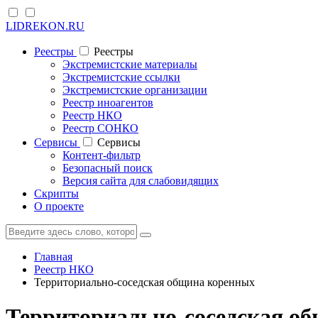
LIDREKON.RU
Реестры
Реестры
Экстремистские материалы
Экстремистские ссылки
Экстремистские организации
Реестр иноагентов
Реестр НКО
Реестр СОНКО
Cервисы
Cервисы
Контент-фильтр
Безопасный поиск
Версия сайта для слабовидящих
Скрипты
О проекте
Главная
Реестр НКО
Территориально-соседская община коренных
Территориально-соседская о