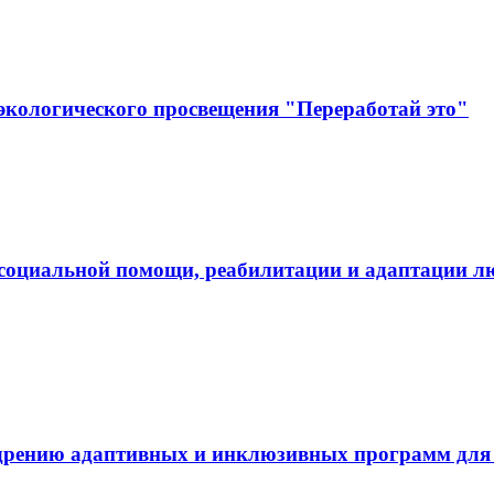
экологического просвещения "Переработай это"
социальной помощи, реабилитации и адаптации л
дрению адаптивных и инклюзивных программ для л