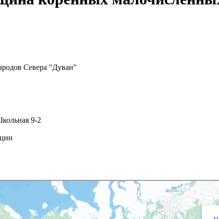
ародов Севера "Дуван"
Школьная 9-2
ации