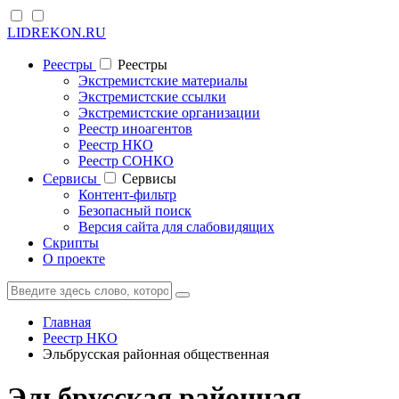
LIDREKON.RU
Реестры
Реестры
Экстремистские материалы
Экстремистские ссылки
Экстремистские организации
Реестр иноагентов
Реестр НКО
Реестр СОНКО
Cервисы
Cервисы
Контент-фильтр
Безопасный поиск
Версия сайта для слабовидящих
Скрипты
О проекте
Главная
Реестр НКО
Эльбрусская районная общественная
Эльбрусская районная