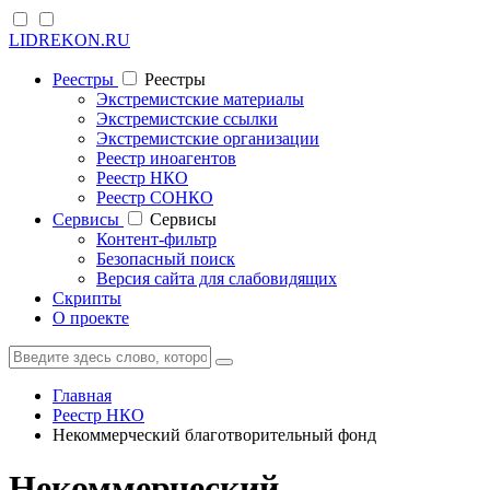
LIDREKON.RU
Реестры
Реестры
Экстремистские материалы
Экстремистские ссылки
Экстремистские организации
Реестр иноагентов
Реестр НКО
Реестр СОНКО
Cервисы
Cервисы
Контент-фильтр
Безопасный поиск
Версия сайта для слабовидящих
Скрипты
О проекте
Главная
Реестр НКО
Некоммерческий благотворительный фонд
Некоммерческий