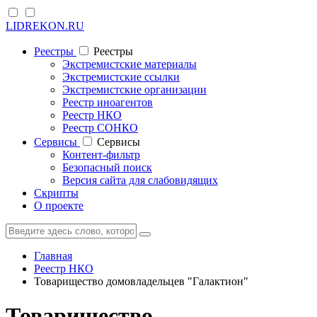
LIDREKON.RU
Реестры
Реестры
Экстремистские материалы
Экстремистские ссылки
Экстремистские организации
Реестр иноагентов
Реестр НКО
Реестр СОНКО
Cервисы
Cервисы
Контент-фильтр
Безопасный поиск
Версия сайта для слабовидящих
Скрипты
О проекте
Главная
Реестр НКО
Товарищество домовладельцев "Галактион"
Товарищество