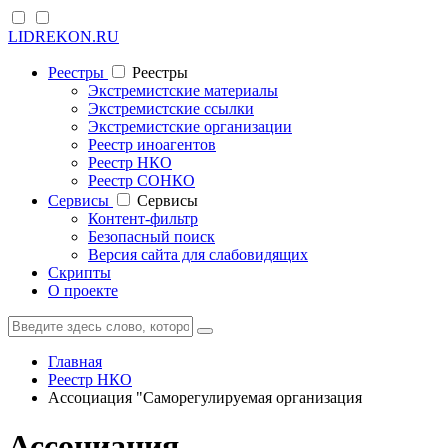
LIDREKON.RU
Реестры
Реестры
Экстремистские материалы
Экстремистские ссылки
Экстремистские организации
Реестр иноагентов
Реестр НКО
Реестр СОНКО
Cервисы
Cервисы
Контент-фильтр
Безопасный поиск
Версия сайта для слабовидящих
Скрипты
О проекте
Главная
Реестр НКО
Ассоциация "Саморегулируемая организация
Ассоциация