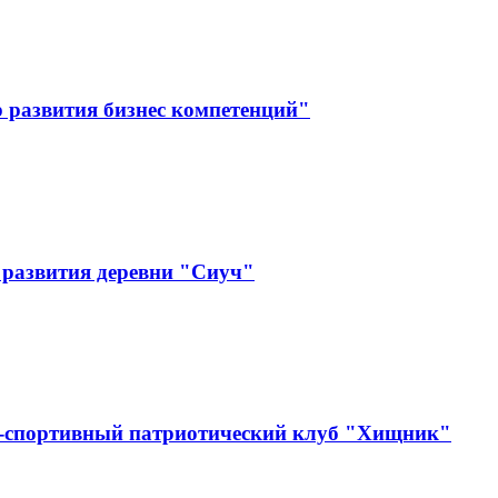
 развития бизнес компетенций"
 развития деревни "Сиуч"
о-спортивный патриотический клуб "Хищник"