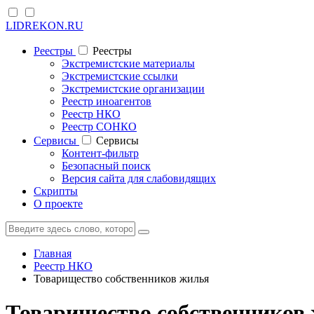
LIDREKON.RU
Реестры
Реестры
Экстремистские материалы
Экстремистские ссылки
Экстремистские организации
Реестр иноагентов
Реестр НКО
Реестр СОНКО
Cервисы
Cервисы
Контент-фильтр
Безопасный поиск
Версия сайта для слабовидящих
Скрипты
О проекте
Главная
Реестр НКО
Товарищество собственников жилья
Товарищество собственнико