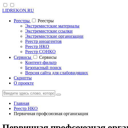
LIDREKON.RU
Реестры
Реестры
Экстремистские материалы
Экстремистские ссылки
Экстремистские организации
Реестр иноагентов
Реестр НКО
Реестр СОНКО
Cервисы
Cервисы
Контент-фильтр
Безопасный поиск
Версия сайта для слабовидящих
Скрипты
О проекте
Главная
Реестр НКО
Первичная профсоюзная организация
Первичная профсоюзная орга