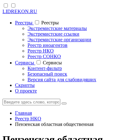
LIDREKON.RU
Реестры
Реестры
Экстремистские материалы
Экстремистские ссылки
Экстремистские организации
Реестр иноагентов
Реестр НКО
Реестр СОНКО
Cервисы
Cервисы
Контент-фильтр
Безопасный поиск
Версия сайта для слабовидящих
Скрипты
О проекте
Главная
Реестр НКО
Пензенская областная общественная
Пензенская областная