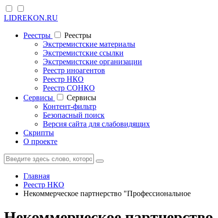
LIDREKON.RU
Реестры
Реестры
Экстремистские материалы
Экстремистские ссылки
Экстремистские организации
Реестр иноагентов
Реестр НКО
Реестр СОНКО
Cервисы
Cервисы
Контент-фильтр
Безопасный поиск
Версия сайта для слабовидящих
Скрипты
О проекте
Главная
Реестр НКО
Некоммерческое партнерство "Профессиональное
Некоммерческое партнерство 