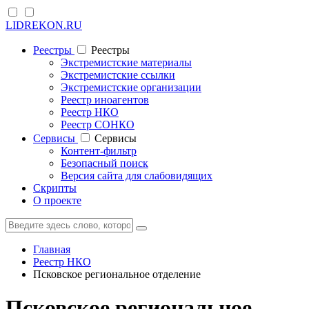
LIDREKON.RU
Реестры
Реестры
Экстремистские материалы
Экстремистские ссылки
Экстремистские организации
Реестр иноагентов
Реестр НКО
Реестр СОНКО
Cервисы
Cервисы
Контент-фильтр
Безопасный поиск
Версия сайта для слабовидящих
Скрипты
О проекте
Главная
Реестр НКО
Псковское региональное отделение
Псковское региональное