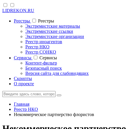
LIDREKON.RU
Реестры
Реестры
Экстремистские материалы
Экстремистские ссылки
Экстремистские организации
Реестр иноагентов
Реестр НКО
Реестр СОНКО
Cервисы
Cервисы
Контент-фильтр
Безопасный поиск
Версия сайта для слабовидящих
Скрипты
О проекте
Главная
Реестр НКО
Некоммерческое партнерство флористов
Некоммерческое партнерство