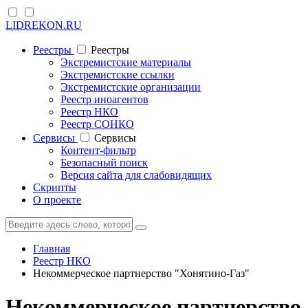
LIDREKON.RU
Реестры
Реестры
Экстремистские материалы
Экстремистские ссылки
Экстремистские организации
Реестр иноагентов
Реестр НКО
Реестр СОНКО
Cервисы
Cервисы
Контент-фильтр
Безопасный поиск
Версия сайта для слабовидящих
Скрипты
О проекте
Главная
Реестр НКО
Некоммерческое партнерство "Хонятино-Газ"
Некоммерческое партнерство