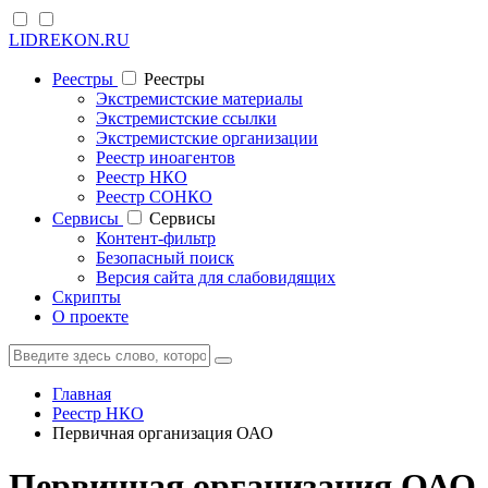
LIDREKON.RU
Реестры
Реестры
Экстремистские материалы
Экстремистские ссылки
Экстремистские организации
Реестр иноагентов
Реестр НКО
Реестр СОНКО
Cервисы
Cервисы
Контент-фильтр
Безопасный поиск
Версия сайта для слабовидящих
Скрипты
О проекте
Главная
Реестр НКО
Первичная организация ОАО
Первичная организация ОАО